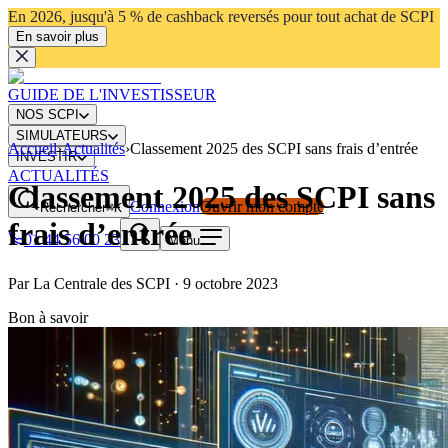
En 2026, jusqu'à 5 % de cashback reversés pour tout achat de SCPI
En savoir plus
GUIDE DE L'INVESTISSEUR
NOS SCPI
SIMULATEURS
Accueil
›
Actualités
›
Classement 2025 des SCPI sans frais d’entrée
INVESTIR
ACTUALITÉS
Classement 2025 des SCPI sans
Connexion
Ouvrir mon compte
Rechercher
⌘K
frais d’entrée
01 44 56 00 23
Menu
Par
La Centrale des SCPI
·
9 octobre 2023
Bon à savoir