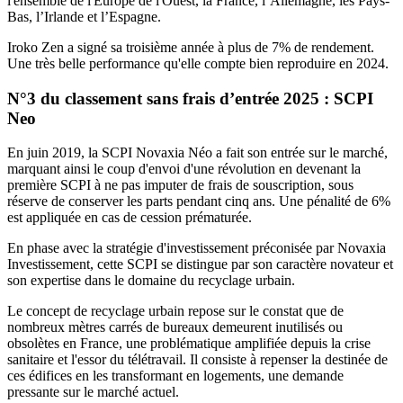
l'ensemble de l'Europe de l'Ouest, la France, l’Allemagne, les Pays-
Bas, l’Irlande et l’Espagne.
Iroko Zen a signé sa troisième année à plus de 7% de rendement.
Une très belle performance qu'elle compte bien reproduire en 2024.
N°3 du classement sans frais d’entrée 2025 : SCPI
Neo
En juin 2019, la SCPI Novaxia Néo a fait son entrée sur le marché,
marquant ainsi le coup d'envoi d'une révolution en devenant la
première SCPI à ne pas imputer de frais de souscription, sous
réserve de conserver les parts pendant cinq ans. Une pénalité de 6%
est appliquée en cas de cession prématurée.
En phase avec la stratégie d'investissement préconisée par Novaxia
Investissement, cette SCPI se distingue par son caractère novateur et
son expertise dans le domaine du recyclage urbain.
Le concept de recyclage urbain repose sur le constat que de
nombreux mètres carrés de bureaux demeurent inutilisés ou
obsolètes en France, une problématique amplifiée depuis la crise
sanitaire et l'essor du télétravail. Il consiste à repenser la destinée de
ces édifices en les transformant en logements, une demande
pressante sur le marché actuel.