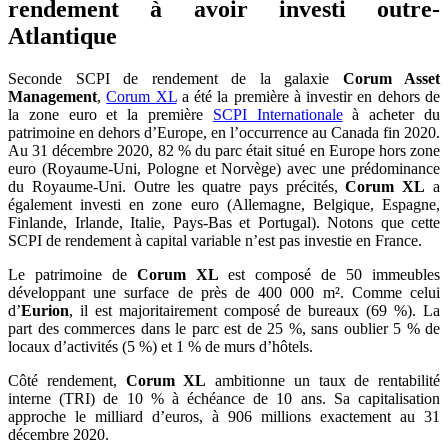
rendement à avoir investi outre-
Atlantique
Seconde SCPI de rendement de la galaxie
Corum Asset
Management
,
Corum XL
a été la première à investir en dehors de
la zone euro et la première
SCPI Internationale
à acheter du
patrimoine en dehors d’Europe, en l’occurrence au Canada fin 2020.
Au 31 décembre 2020, 82 % du parc était situé en Europe hors zone
euro (Royaume-Uni, Pologne et Norvège) avec une prédominance
du Royaume-Uni. Outre les quatre pays précités,
Corum XL
a
également investi en zone euro (Allemagne, Belgique, Espagne,
Finlande, Irlande, Italie, Pays-Bas et Portugal). Notons que cette
SCPI de rendement à capital variable n’est pas investie en France.
Le patrimoine de
Corum XL
est composé de 50 immeubles
développant une surface de près de 400 000 m². Comme celui
d’
Eurion
, il est majoritairement composé de bureaux (69 %). La
part des commerces dans le parc est de 25 %, sans oublier 5 % de
locaux d’activités (5 %) et 1 % de murs d’hôtels.
Côté rendement,
Corum XL
ambitionne un taux de rentabilité
interne (TRI) de 10 % à échéance de 10 ans. Sa capitalisation
approche le milliard d’euros, à 906 millions exactement au 31
décembre 2020.