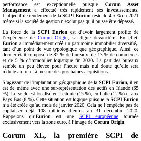
performance est exceptionnelle puisque
Corum Asset
Management
a effectué très rapidement ses investissements.
L'objectif de rendement de la
SCPI Eurion
reste de 4,5 % en 2021
même si la société de gestion n'exclut pas qu'il puisse être dépassé.
La force de la
SCPI Eurion
est d’avoir largement profité de
l’expérience de
Corum Origin
, sa digne devancière. En effet,
Eurion
a immédiatement créé un patrimoine immobilier diversifié,
tant d’un point de vue typologique que géographique. Ainsi, ce
dernier était composé de 82 % de bureaux, de 13 % de commerces
et de 5 % d’immobilier logistique fin 2020. La part des bureaux
semble un peu élevée pour l’heure mais nul doute qu’elle sera
réduite au fur et à mesure des prochaines acquisitions.
S’agissant de l’implantation géographique de la
SCPI Eurion
, il en
est de même avec une sur-représentation des actifs en Irlande (65
%). Le solde est localisé en Lettonie (15 %), en Italie (12 %) et aux
Pays-Bas (8 %). Cette situation est logique puisque la
SCPI Eurion
n’a été créée qu’au mois de janvier 2020. Cela ne l’empêche pas de
capitaliser déjà 108 millions d’euros au 31 décembre 2020.
Rappelons qu’
Eurion
est une
SCPI européenne
tournée
exclusivement vers la zone euro, à l’image de
Corum Origin
.
Corum XL, la première SCPI de