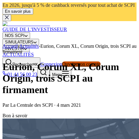
En 2026, jusqu'à 5 % de cashback reversés pour tout achat de SCPI
En savoir plus
GUIDE DE L'INVESTISSEUR
NOS SCPI
SIMULATEURS
Accueil
›
Actualités
›
Eurion, Corum XL, Corum Origin, trois SCPI au
INVESTIR
firmament
ACTUALITÉS
Eurion, Corum XL, Corum
Connexion
Ouvrir mon compte
Rechercher
⌘K
01 44 56 00 23
Menu
Origin, trois SCPI au
firmament
Par
La Centrale des SCPI
·
4 mars 2021
Bon à savoir