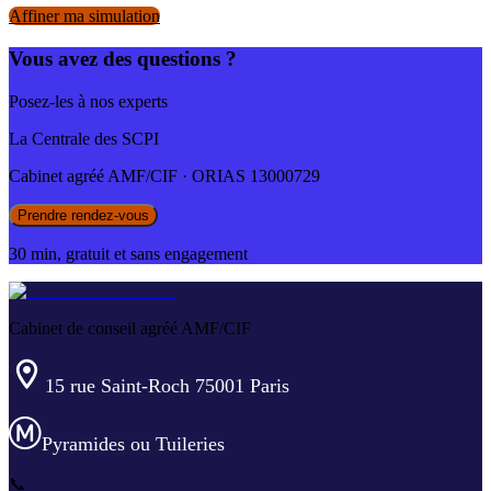
Affiner ma simulation
Vous avez des questions ?
Posez-les à nos experts
La Centrale des SCPI
Cabinet agréé AMF/CIF · ORIAS 13000729
Prendre rendez-vous
30 min, gratuit et sans engagement
Cabinet de conseil agréé AMF/CIF
15 rue Saint-Roch 75001 Paris
Pyramides ou Tuileries
📞