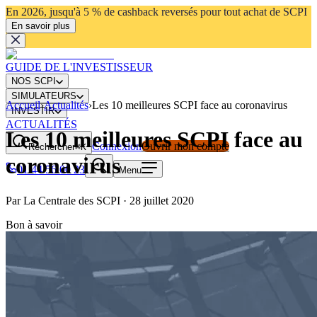
En 2026, jusqu'à 5 % de cashback reversés pour tout achat de SCPI
En savoir plus
GUIDE DE L'INVESTISSEUR
NOS SCPI
SIMULATEURS
Accueil
›
Actualités
›
Les 10 meilleures SCPI face au coronavirus
INVESTIR
ACTUALITÉS
Les 10 meilleures SCPI face au
Connexion
Ouvrir mon compte
Rechercher
⌘K
coronavirus
01 44 56 00 23
Menu
Par
La Centrale des SCPI
·
28 juillet 2020
Bon à savoir