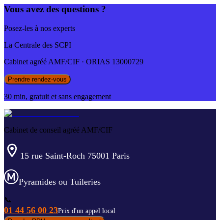
Vous avez des questions ?
Posez-les à nos experts
La Centrale des SCPI
Cabinet agréé AMF/CIF · ORIAS 13000729
Prendre rendez-vous
30 min, gratuit et sans engagement
Cabinet de conseil agréé AMF/CIF
15 rue Saint-Roch 75001 Paris
Pyramides ou Tuileries
📞
01 44 56 00 23
Prix d'un appel local