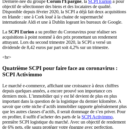
Dernière-née du groupe
Corum l’Epargne
, la
SCPI Eurion
a pour
objectif de sélectionner des biens et des locataires de qualité.
Disponible depuis février 2020, la SCPI a déjà fait deux acquisitions
en Irlande : une à Cork loué à la chaine de supermarché
internationale Aldi et une à Dublin logeant les bureaux de Google.
La
SCPI Eurion
a su profiter du Coronavirus pour réaliser ses
acquisitions à point nommé à des prix promettant un rendement
attrayant. Lors du second trimestre 2020, la SCPI a versé un
dividende de 8,42 euros par part soit 4,2% sur un trimestre.
<br>
Quatrième SCPI pour faire face au coronavirus :
SCPI Activimmo
Le marché e-commerce, affichant une croissance à deux chiffres
depuis quelques années, a encore prouvé son importance ces
derniers mois. L’immobilier qui y est lié devient de plus en plus
important dans la question de la logistique du dernier kilomètre. A
savoir que cette niche d’actifs immobilier rapporte généralement plus
que les autres classes d’actifs, il serait dommage de s’en priver. Pour
en profiter, il suffit d’acheter des parts de la
SCPI Activimmo
,
première SCPI logistique du marché. Avec un objectif de rendement
de 6% nets, elle saura protéger votre épargne avec perfection.