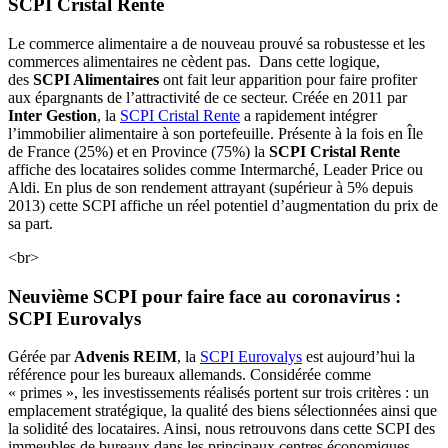
SCPI Cristal Rente
Le commerce alimentaire a de nouveau prouvé sa robustesse et les
commerces alimentaires ne cèdent pas. Dans cette logique,
des
SCPI Alimentaires
ont fait leur apparition pour faire profiter
aux épargnants de l’attractivité de ce secteur. Créée en 2011 par
Inter Gestion
, la
SCPI Cristal Rente
a rapidement intégrer
l’immobilier alimentaire à son portefeuille. Présente à la fois en Île
de France (25%) et en Province (75%) la
SCPI Cristal Rente
affiche des locataires solides comme Intermarché, Leader Price ou
Aldi. En plus de son rendement attrayant (supérieur à 5% depuis
2013) cette SCPI affiche un réel potentiel d’augmentation du prix de
sa part.
<br>
Neuvième SCPI pour faire face au coronavirus :
SCPI Eurovalys
Gérée par
Advenis REIM
, la
SCPI Eurovalys
est aujourd’hui la
référence pour les bureaux allemands. Considérée comme
« primes », les investissements réalisés portent sur trois critères : un
emplacement stratégique, la qualité des biens sélectionnées ainsi que
la solidité des locataires. Ainsi, nous retrouvons dans cette SCPI des
immeubles de bureaux dans les principaux centres économiques